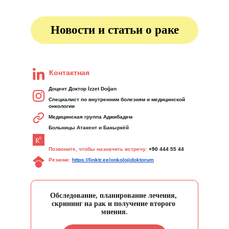
Новости и статьи о раке
Контактная
Доцент Доктор İzzet Doğan
Специалист по внутренним болезням и медицинской 
онкологии
Медицинская группа Аджибадем
Больницы Атакент и Бакыркёй
Позвоните, чтобы назначить встречу: 
+90
444 55 44
Резюме:
https://linktr.ee/onkolojidoktorum
Обследование, планирование лечения, 
скрининг на рак и получение второго 
мнения.