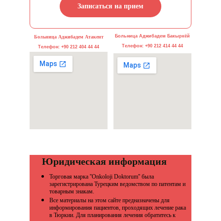
Записаться на прием
Больница Аджибадем Бакыркёй
Больница Аджибадем Атакент
Телефон: +90 212 414 44 44
Телефон: +90 212 404 44 44
     Юридическая информация
Торговая марка ''Onkoloji Doktorum'' была 
зарегистрирована Турецким ведомством по патентам и 
товарным знакам.
Все материалы на этом сайте предназначены для 
информирования пациентов, проходящих лечение рака 
в Тюркии. Для планирования лечения обратитесь к 