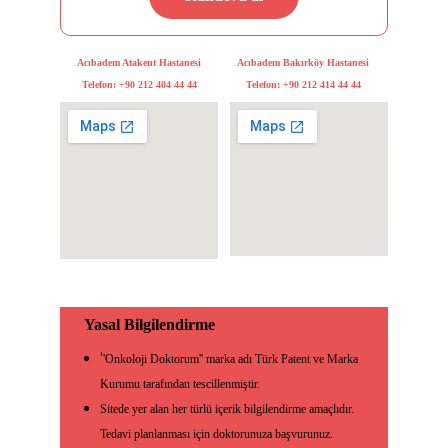
Acıbadem Atakent Hastanesi
Acıbadem Bakırköy Hastanesi
Telefon: +90 212 404 44 44
Telefon: +90 212 414 44 44
      Yasal Bilgilendirme
'
'Onkoloji Doktorum'' marka adı Türk Patent ve Marka 
Kurumu tarafından tescillenmiştir.
Sitede yer alan her türlü içerik bilgilendirme amaçlıdır. 
Tedavi planlanması için doktorunuza başvurunuz.