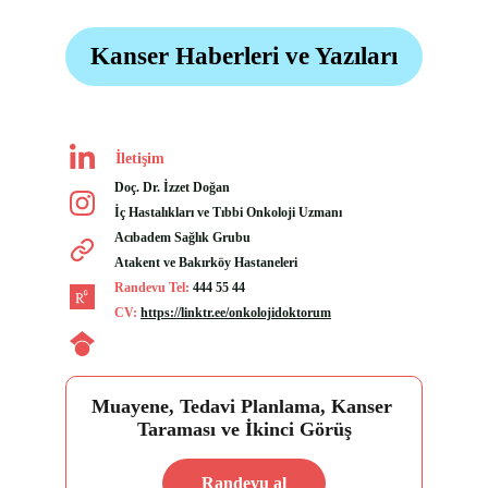
Kanser Haberleri ve Yazıları
İletişim
Doç. Dr. İzzet Doğan
İç Hastalıkları ve Tıbbi Onkoloji Uzmanı
Acıbadem Sağlık Grubu 
Atakent ve Bakırköy Hastaneleri
Randevu Tel: 
444 55 44
CV:
https://linktr.ee/onkolojidoktorum
Muayene, Tedavi Planlama, Kanser 
Taraması ve İkinci Görüş
Randevu al