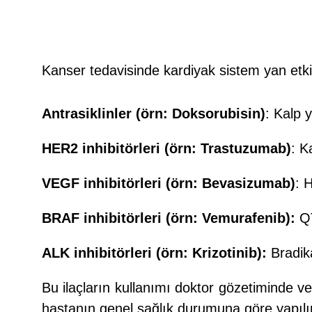
Kanser tedavisinde kardiyak sistem yan etkile
Antrasiklinler (örn: Doksorubisin)
: Kalp y
HER2 inhibitörleri (örn: Trastuzumab)
: K
VEGF inhibitörleri (örn: Bevasizumab)
: 
BRAF inhibitörleri (örn: Vemurafenib):
QT
ALK inhibitörleri (örn: Krizotinib):
Bradika
Bu ilaçların kullanımı doktor gözetiminde ve 
hastanın genel sağlık durumuna göre yapılır