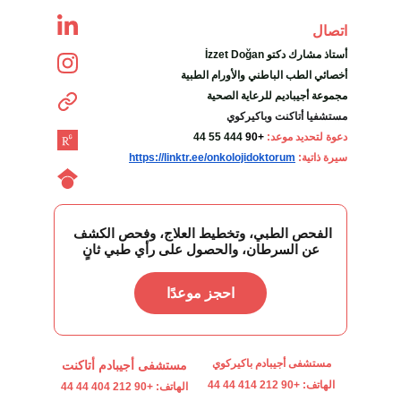
اتصال
İzzet Doğan أستاذ مشارك دكتو
أخصائي الطب الباطني والأورام الطبية
مجموعة أجيباديم للرعاية الصحية
مستشفيا أتاكنت وباكيركوي
دعوة لتحديد موعد: 
+90
444 55 44
سيرة ذاتية:
https://linktr.ee/onkolojidoktorum
الفحص الطبي، وتخطيط العلاج، وفحص الكشف 
عن السرطان، والحصول على رأي طبي ثانٍ
احجز موعدًا
مستشفى أجيبادم باكيركوي
مستشفى أجيبادم أتاكنت
الهاتف: +90 212 414 44 44
الهاتف: +90 212 404 44 44