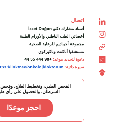
اتصال
İzzet Doğan أستاذ مشارك دكتو
أخصائي الطب الباطني والأورام الطبية
مجموعة أجيباديم للرعاية الصحية
مستشفيا أتاكنت وباكيركوي
دعوة لتحديد موعد: 
+90
444 55 44
سيرة ذاتية:
tps://linktr.ee/onkolojidoktorum
الفحص الطبي، وتخطيط العلاج، وفحص
السرطان، والحصول على رأي طبي
احجز موعدًا