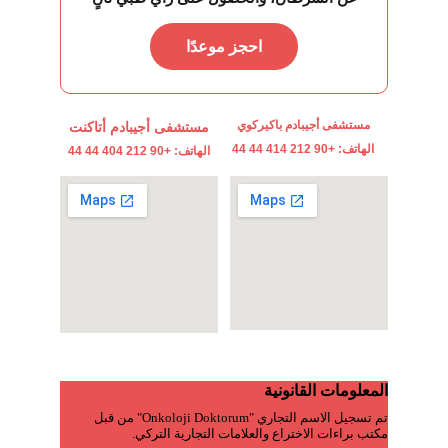
احجز موعدًا
مستشفى أجيبادم باكيركوي
مستشفى أجيبادم أتاكنت
الهاتف: +90 212 414 44 44
الهاتف: +90 212 404 44 44
المعلومات القانونية    
تم تسجيل الاسم التجاري "Onkoloji Doktorum" من قبل 
مكتب براءات الاختراع والعلامات التجارية التركي.