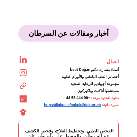
أخبار ومقالات عن السرطان
اتصال
İzzet Doğan أستاذ مشارك دكتو
أخصائي الطب الباطني والأورام الطبية
مجموعة أجيباديم للرعاية الصحية
مستشفيا أتاكنت وباكيركوي
دعوة لتحديد موعد: 
+90
444 55 44
سيرة ذاتية:
https://linktr.ee/onkolojidoktorum
الفحص الطبي، وتخطيط العلاج، وفحص الكشف 
عن السرطان، والحصول على رأي طبي ثانٍ